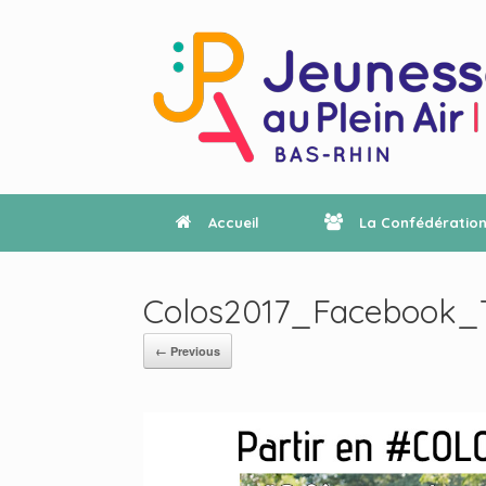
Accueil
La Confédératio
Colos2017_Facebook_T
← Previous