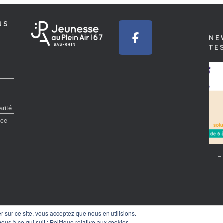
NS
NE
TE
rité
ice
L
er sur ce site, vous acceptez que nous en utilisions.
 Jeunesse au Plein Air - Bas-Rhin (67) -
mentions légales
- Création
Gaëtan Pichon
-
Hig
vous à ce qui suit :
Politique relative aux cookies