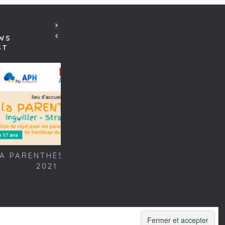
WS
ST
A PARENTHÈSE – ÉTÉ
RÉUNION D’INFOS – 
2021
FÉVRIER 2021
herweb