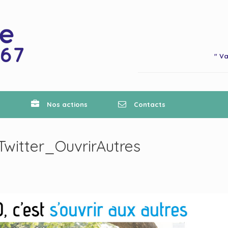
" Va
n
Nos actions
Contacts
witter_OuvrirAutres