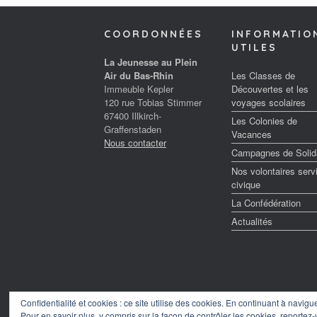
COORDONNÉES
INFORMATIO
UTILES
La Jeunesse au Plein
Air du Bas-Rhin
Les Classes de
Immeuble Kepler
Découvertes et les
120 rue Tobias Stimmer
voyages scolaires
67400 Illkirch-
Les Colonies de
Graffenstaden
Vacances
Nous contacter
Campagnes de Solida
Nos volontaires serv
civique
La Confédération
Actualités
Confidentialité et cookies : ce site utilise des cookies. En continuant à navigu
© 2026
Pour en savoir plus, y compris sur la façon de contrôler les cookies, reportez-