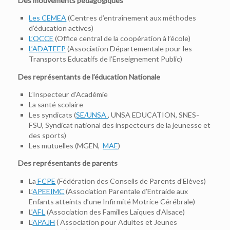
Des mouvements pédagogiques
Les
CEMEA
(Centres d’entraînement aux méthodes
d’éducation actives)
L’OCCE
(Office central de la coopération à l’école)
L’ADATEEP
(Association Départementale pour les
Transports Educatifs de l’Enseignement Public)
Des représentants de l’éducation Nationale
L’Inspecteur d’Académie
La santé scolaire
Les syndicats (
SE/UNSA
, UNSA EDUCATION, SNES-
FSU, Syndicat national des inspecteurs de la jeunesse et
des sports)
Les mutuelles (MGEN,
MAE
)
Des représentants de parents
La
FCPE
(Fédération des Conseils de Parents d’Elèves)
L’
APEEIMC
(Association Parentale d’Entraide aux
Enfants atteints d’une Infirmité Motrice Cérébrale)
L’
AFL
(Association des Familles Laïques d’Alsace)
L’
APAJH
( Association pour Adultes et Jeunes