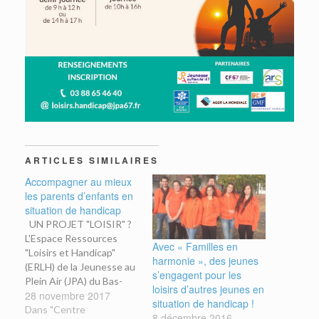
ARTICLES SIMILAIRES
Accompagner au mieux
les parents d’enfants en
situation de handicap
UN PROJET "LOISIR" ?
L'Espace Ressources
Avec « Familles en
"Loisirs et Handicap"
harmonie », des jeunes
(ERLH) de la Jeunesse au
s’engagent pour les
Plein Air (JPA) du Bas-
loisirs d’autres jeunes en
28 novembre 2017
Rhin peut vous apporter
situation de handicap !
des informations et des
Dans "Centre
8 décembre 2016