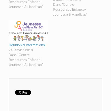
conseils pour un accueil
Ressources Enfance-
Dans "Centre
en centre de loisirs, un
Jeunesse & Handicap"
Ressources Enfance-
départ en colonie de
Jeunesse & Handicap"
vacances, besoin d'un
temps de répit, etc...
Nous vous proposons…
Réunion d’informations
24 janvier 2018
Dans "Centre
Ressources Enfance-
Jeunesse & Handicap"