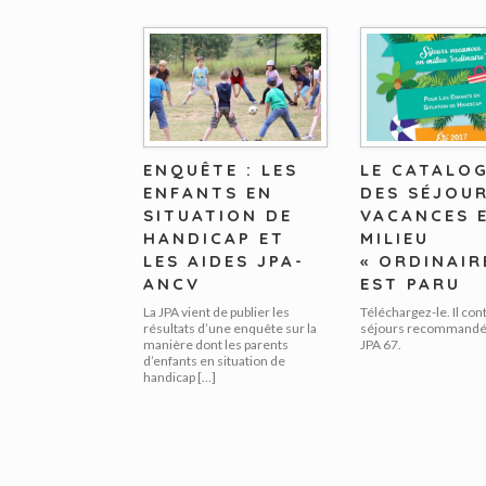
ENQUÊTE : LES
LE CATALO
ENFANTS EN
DES SÉJOU
SITUATION DE
VACANCES 
HANDICAP ET
MILIEU
LES AIDES JPA-
« ORDINAIR
ANCV
EST PARU
La JPA vient de publier les
Téléchargez-le. Il cont
résultats d’une enquête sur la
séjours recommandés
manière dont les parents
JPA 67.
d’enfants en situation de
handicap […]