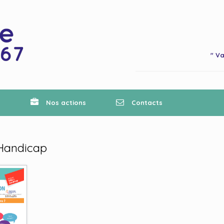
" Va
n
Nos actions
Contacts
 Handicap