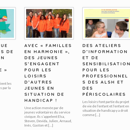
GUE
AVEC « FAMILLES
DES ATELIERS
RS DE
EN HARMONIE »,
D’INFORMATION
EN
DES JEUNES
ET DE
S’ENGAGENT
SENSIBILISATIO
E »
POUR LES
POUR LES
LOISIRS
PROFESSIONNEL
D’AUTRES
S DES ALSH ET
ient les
JEUNES EN
DES
 par la
SITUATION DE
PÉRISCOLAIRES
HANDICAP !
Les loisirs font partie du projet
de vie de l’enfant et l’enfant en
Une action menée par de
situation de handicap y a droit
jeunes volontaires du service
comme […]
civique. Ils s’appelent Elsa,
Steven, Devida, Julien, Arnaud,
Inès, Gaston et […]