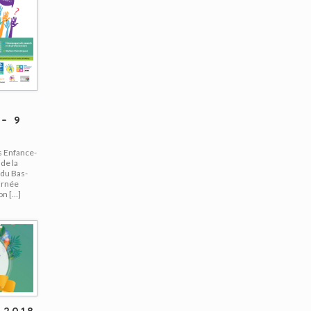
– 9
s Enfance-
de la
 du Bas-
urnée
on […]
 2018