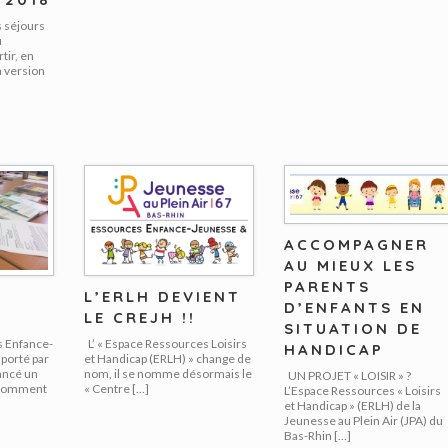
s séjours
u
rtir, en
a version
ACCOMPAGNER
AU MIEUX LES
PARENTS
L’ERLH DEVIENT
D’ENFANTS EN
LE CREJH !!
SITUATION DE
s Enfance-
L’ « Espace Ressources Loisirs
HANDICAP
porté par
et Handicap (ERLH) » change de
lancé un
nom, il se nomme désormais le
UN PROJET « LOISIR » ?
« Comment
« Centre […]
L’Espace Ressources « Loisirs
et Handicap » (ERLH) de la
Jeunesse au Plein Air (JPA) du
Bas-Rhin […]