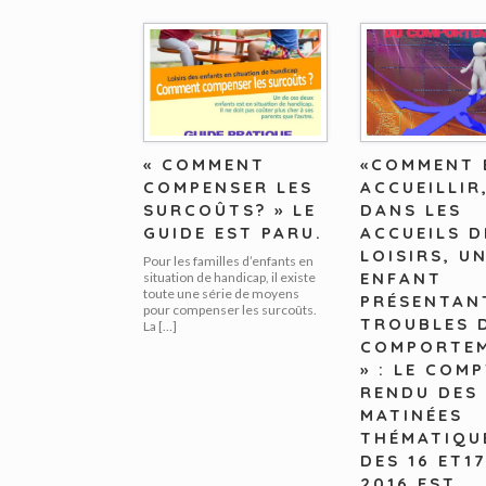
« COMMENT
«COMMENT 
COMPENSER LES
ACCUEILLIR
SURCOÛTS? » LE
DANS LES
GUIDE EST PARU.
ACCUEILS D
LOISIRS, U
Pour les familles d’enfants en
ENFANT
situation de handicap, il existe
toute une série de moyens
PRÉSENTAN
pour compenser les surcoûts.
TROUBLES 
La […]
COMPORTE
» : LE COM
RENDU DES
MATINÉES
THÉMATIQU
DES 16 ET17
2016 EST