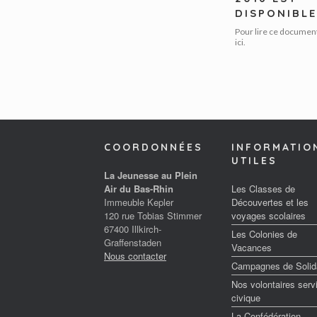
DISPONIBLE
Pour lire ce document
ici.
Post navigation
COORDONNÉES
INFORMATIO
UTILES
La Jeunesse au Plein
Air du Bas-Rhin
Les Classes de
Immeuble Kepler
Découvertes et les
120 rue Tobias Stimmer
voyages scolaires
67400 Illkirch-
Les Colonies de
Graffenstaden
Vacances
Nous contacter
Campagnes de Solida
Nos volontaires serv
civique
La Confédération