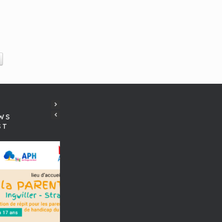
WS
ST