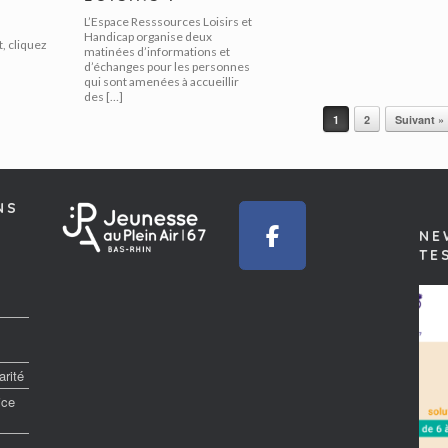
L’Espace Resssources Loisirs et
Handicap organise deux
, cliquez
matinées d’informations et
d’échanges pour les personnes
qui sont amenées à accueillir
des […]
1
2
Suivant »
NS
NE
TE
rité
ice