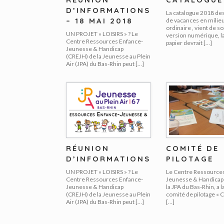
D’INFORMATIONS
La catalogue 2018 de
– 18 MAI 2018
de vacances en milie
ordinaire , vient de so
UN PROJET « LOISIRS » ? Le
version numérique, l
Centre Ressources Enfance-
papier devrait […]
Jeunesse & Handicap
(CREJH) de la Jeunesse au Plein
Air (JPA) du Bas-Rhin peut […]
RÉUNION
COMITÉ DE
D’INFORMATIONS
PILOTAGE
UN PROJET « LOISIRS » ? Le
Le Centre Ressource
Centre Ressources Enfance-
Jeunesse & Handicap 
Jeunesse & Handicap
la JPA du Bas-Rhin, a 
(CREJH) de la Jeunesse au Plein
comité de pilotage 
Air (JPA) du Bas-Rhin peut […]
[…]